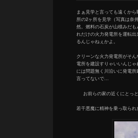
まぁ見学と言っても遠くから
所の2ヶ所を見学（写真は奈
然。燃料の石炭が山積みだも
れだけの火力発電所を運転出
るんじゃねぇかよ。
クリーンな火力発電所がそん
電所を建設すりゃいいんじゃ
には問題無く川沿いに発電所
言ってないで…
お前らの家の近くにとっ
若干悪魔に精神を乗っ取られ