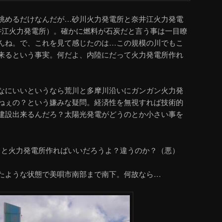
眺めるだけなんだが…砂川火力発電所と奈井江火力発電
井江火力発電所）。確かに燃料が石炭だと言う事は一目瞭
んね。で、これを見て感じたのは…この規模の川でもこ
来るという事実。何だよ、内陸にだって火力発電所作れ
なにいいというなら荒川と多摩川沿いにガンガン火力発
ねぇの？という嫌みな疑問。経済性を無視すれば技術的
建設出来るんだろ？太陽光発電がどうのとか小さい事を
とと火力発電所作ればいいだろうよ？違うのか？（悪）
たような状態で美唄市南部まで南下。何故なら…