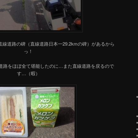
直線道路の碑（直線道路日本一29.2kmの碑）があるから
っ！
道路をほぼ全て堪能したのに…また直線道路を戻るので
す…（暇）