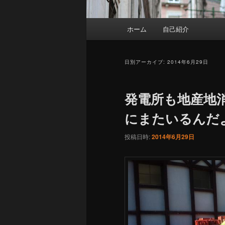
メ
ホーム
自己紹介
イ
ン
メ
日別アーカイブ:
2014年6月29日
ニ
ュ
発電所も地産地
ー
にまたいるんだ
投稿日時:
2014年6月29日