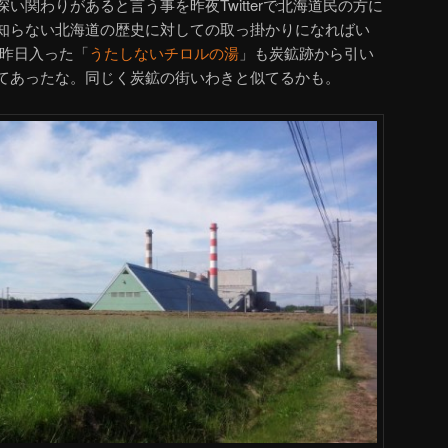
い関わりがあると言う事を昨夜Twitterで北海道民の方に
知らない北海道の歴史に対しての取っ掛かりになればい
に昨日入った「
うたしないチロルの湯
」も炭鉱跡から引い
てあったな。同じく炭鉱の街いわきと似てるかも。