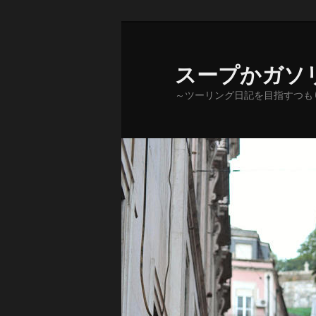
メ
サ
イ
ブ
ン
コ
スープかガソ
コ
ン
～ツーリング日記を目指すつも
ン
テ
テ
ン
ン
ツ
ツ
へ
へ
移
移
動
動