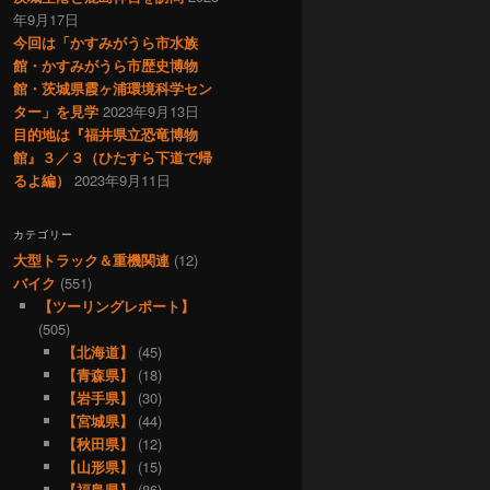
年9月17日
今回は「かすみがうら市水族
館・かすみがうら市歴史博物
館・茨城県霞ヶ浦環境科学セン
ター」を見学
2023年9月13日
目的地は『福井県立恐竜博物
館』３／３（ひたすら下道で帰
るよ編）
2023年9月11日
カテゴリー
大型トラック＆重機関連
(12)
バイク
(551)
【ツーリングレポート】
(505)
【北海道】
(45)
【青森県】
(18)
【岩手県】
(30)
【宮城県】
(44)
【秋田県】
(12)
【山形県】
(15)
【福島県】
(86)