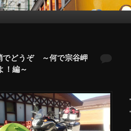
消でどうぞ ～何で宗谷岬
よ！編～