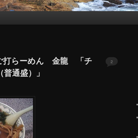
ご打らーめん 金龍 「チ
2
（普通盛）」