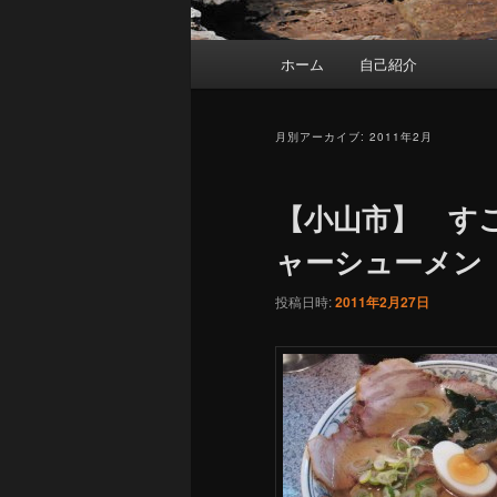
メ
ホーム
自己紹介
イ
ン
メ
月別アーカイブ:
2011年2月
ニ
ュ
【小山市】 す
ー
ャーシューメン
投稿日時:
2011年2月27日