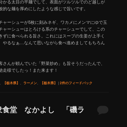
分かる太目の平麺でして、表面がツルツルでのど越しが
般的な麺を厚めにしたような感じで旨いです。
チャーシューが5枚に刻みネギ、ワカメにメンマにゆで玉
チャーシューはとろける系のチャーシューでして、この
きずに食べられる旨さ。これにはスープの生姜が上手く
。やるなぁ…なんて思いながら食べ進めましてもちろん
客さんが頼んでいた「野菜炒め」も旨そうだったんで、
馳走様でしたっ！また来ます！
、
【栃木県】
、
ラーメン
、
【栃木県】
|
2
件のフィードバック
衆食堂 なかよし 「磯ラ
」