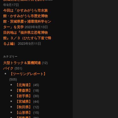
年9月17日
今回は「かすみがうら市水族
館・かすみがうら市歴史博物
館・茨城県霞ヶ浦環境科学セン
ター」を見学
2023年9月13日
目的地は『福井県立恐竜博物
館』３／３（ひたすら下道で帰
るよ編）
2023年9月11日
カテゴリー
大型トラック＆重機関連
(12)
バイク
(551)
【ツーリングレポート】
(505)
【北海道】
(45)
【青森県】
(18)
【岩手県】
(30)
【宮城県】
(44)
【秋田県】
(12)
【山形県】
(15)
【福島県】
(86)