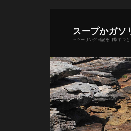
メ
サ
イ
ブ
ン
コ
スープかガソ
コ
ン
～ツーリング日記を目指すつも
ン
テ
テ
ン
ン
ツ
ツ
へ
へ
移
移
動
動