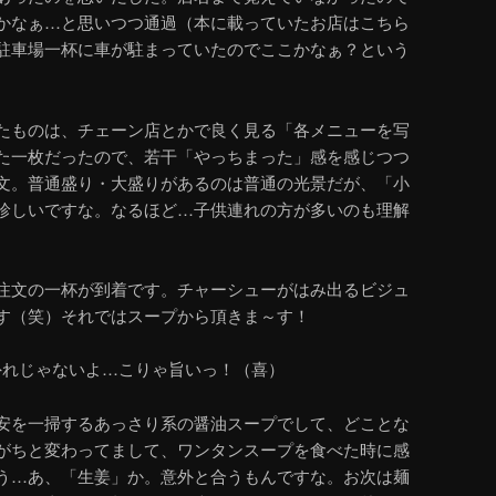
かなぁ…と思いつつ通過（本に載っていたお店はこちら
駐車場一杯に車が駐まっていたのでここかなぁ？という
たものは、チェーン店とかで良く見る「各メニューを写
た一枚だったので、若干「やっちまった」感を感じつつ
文。普通盛り・大盛りがあるのは普通の光景だが、「小
珍しいですな。なるほど…子供連れの方が多いのも理解
注文の一杯が到着です。チャーシューがはみ出るビジュ
す（笑）それではスープから頂きま～す！
外れじゃないよ…こりゃ旨いっ！（喜）
安を一掃するあっさり系の醤油スープでして、どことな
がちと変わってまして、ワンタンスープを食べた時に感
う…あ、「生姜」か。意外と合うもんですな。お次は麺