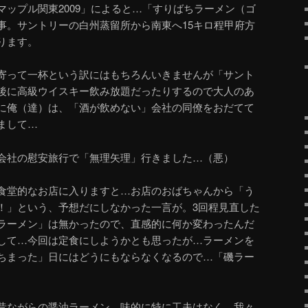
マップル関東2009」によると…「すりばちラーメン（ゴ
事。サントリーの白州蒸留所から南東へ15キロ程甲府方
ります。
寄って一杯という訳にはもちろんいきませんが「サント
後に高級ウイスキー飲み放題だったりするので大人のあ
に俺（達）は、「酒が飲めない」会社の同僚をおだてて
まして…
会社の慰安旅行で「無理矢理」行きました…（悪）
食堂的なお店に入りますと…お店のおばちゃんから「う
！」という、予想だにしなかった一言が。3回程見直した
ラーメン」は無かったので、直感的に何か変わったんだ
して…今回は定食にしようかとも思ったが…ラーメンを
ちまった」日にはどうにもならなくなるので…「磯ラー
昔ながらの醤油ラーメン。味的に特に工夫はなく、我々