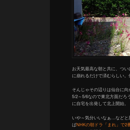
お天気最高な朝と共に、つい
に崩れるだけで済むらしい。
そんじゃその辺りは仙台に向
5/2～5/6なので東北方面
に自宅を出発して北上開始。
いや～気分いいなぁ…などと
ば
NHKの朝ドラ「まれ」で2