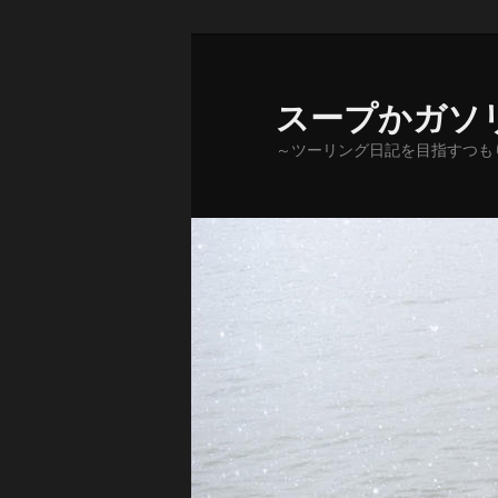
メ
サ
イ
ブ
ン
コ
スープかガソ
コ
ン
～ツーリング日記を目指すつも
ン
テ
テ
ン
ン
ツ
ツ
へ
へ
移
移
動
動