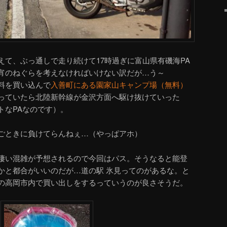
えて、ぶっ通しで走り続けて17時過ぎに富山県有磯海PA
宵のねぐらを考えなければいけない訳だが…う～
料を買い込んで
入善町にある園家山キャンプ場（無料）
っていたら北陸新幹線が金沢方面へ駆け抜けていった
トなPAなのです）。
ごときに負けてらんねぇ…（やっぱアホ）
凄い混雑が予想されるので今回はパス。そうなると能登
かと都合がいいのだが…道の駅 氷見ってのがあるな。と
の高岡市内で買い出しをするっていうのが良さそうだ。