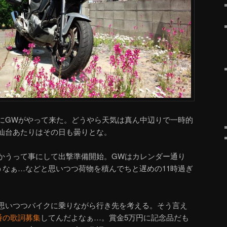
にGWがやって来た。どうやら天気は真ん中辺りで一時的
仙台あたりはその日も曇りとな。
かうって事にして出撃準備開始。GWはカレンダー通り
だろうなぁ…などと思いつつ荷物を積んでちと遅めの11時過ぎ
思いつつバイクに乗りながら行き先を考える。そう言え
番の歌詞募集
してんだよなぁ…。賞金5万円に記念品だも