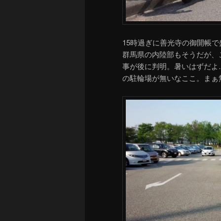
15時過ぎに善光寺の御開帳で
群馬県の内陸部もそうだが、
事が後に判明。暑いはずだよ
の駐輪場が無いなここ。まぁ