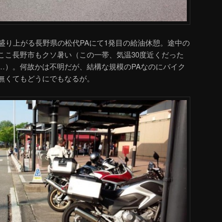
盛り上がる長野県の松代PAにて1発目の給油休憩。途中の
ここ長野市もクソ暑い（この一帯、気温30度近くだった
…）。何故かは不明だが、結構な規模のPAなのにバイク
無くてもどうにでもなるが。