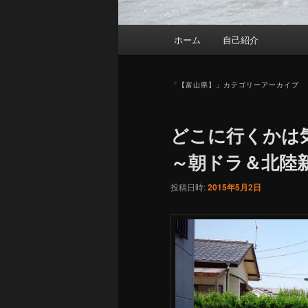
メ
ホーム
自己紹介
イ
ン
メ
「
【富山県】
」カテゴリーアーカイブ
ニ
ュ
どこに行くかは気
ー
～朝ドラ＆北陸
投稿日時:
2015年5月2日