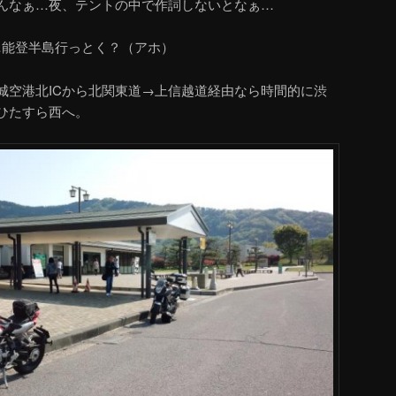
んなぁ…夜、テントの中で作詞しないとなぁ…
…能登半島行っとく？（アホ）
城空港北ICから北関東道→上信越道経由なら時間的に渋
ひたすら西へ。