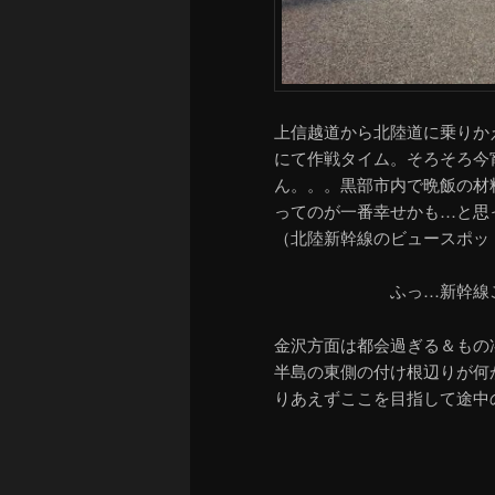
上信越道から北陸道に乗りか
にて作戦タイム。そろそろ今
ん。。。黒部市内で晩飯の材
ってのが一番幸せかも…と思
（北陸新幹線のビュースポッ
ふっ…新幹線
金沢方面は都会過ぎる＆もの
半島の東側の付け根辺りが何
りあえずここを目指して途中