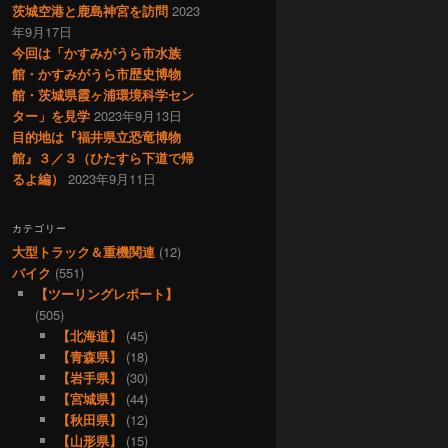
茨城空港と鹿島神宮を訪問
2023
年9月17日
今回は「かすみがうら市水族
館・かすみがうら市歴史博物
館・茨城県霞ヶ浦環境科学セン
ター」を見学
2023年9月13日
目的地は『福井県立恐竜博物
館』３／３（ひたすら下道で帰
るよ編）
2023年9月11日
カテゴリー
大型トラック＆重機関連
(12)
バイク
(551)
【ツーリングレポート】
(505)
【北海道】
(45)
【青森県】
(18)
【岩手県】
(30)
【宮城県】
(44)
【秋田県】
(12)
【山形県】
(15)