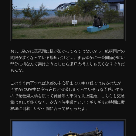
おぉ…確かに琵琶湖に橋が架かってるではないかっ！結構両岸の
間隔が狭くなっている場所だけど…。まぁ確かに一番間隔が広い
部分に橋なんて架けようとしたら瀬戸大橋よりも長くなりそうだ
もんな。
このまま南下すれば京都の中心部まで30キロ程ではあるのだが、
さすがにGW中に突っ込むと渋滞しまくっていそうな予感がする
ので琵琶湖大橋を渡って琵琶湖の東側を北上開始。こちらも交通
量はさほど多くなく、夕方４時半過ぎというギリギリの時間に彦
根城に到着！いや～間に合って良かったよ。