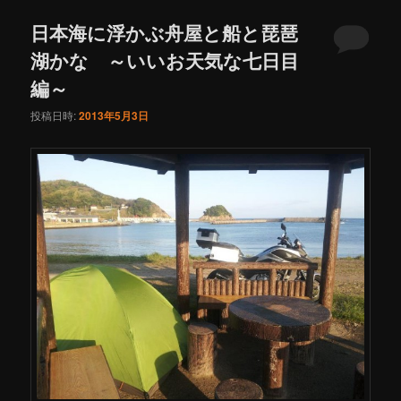
ュ
ー
日本海に浮かぶ舟屋と船と琵琶
湖かな ～いいお天気な七日目
編～
投稿日時:
2013年5月3日