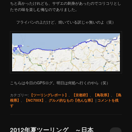
ちと高かったけれども、サザエの刺身があったのでコリコリとし
たその味を楽しむ俺なのでありました。
フライパンの上だけど、焼いている訳じゃ無いのよ（笑）
こちらは今日のGPSログ。明日は何処へ行くのやら（笑）
カテゴリー:
【ツーリングレポート】
、
【京都府】
、
【鳥取県】
、
【島
根県】
、
【NC700X】
、
グルメ的なもの【色んな県】
|
コメントを残
す
2012年夏ツーリング ～日本