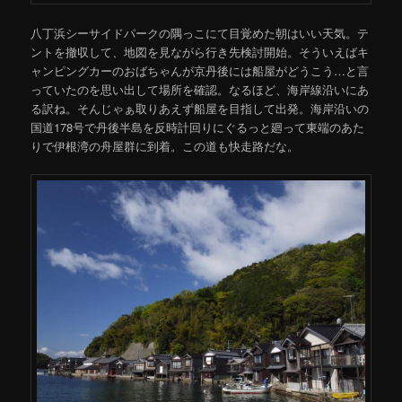
八丁浜シーサイドパークの隅っこにて目覚めた朝はいい天気。テ
ントを撤収して、地図を見ながら行き先検討開始。そういえばキ
ャンピングカーのおばちゃんが京丹後には船屋がどうこう…と言
っていたのを思い出して場所を確認。なるほど、海岸線沿いにあ
る訳ね。そんじゃぁ取りあえず船屋を目指して出発。海岸沿いの
国道178号で丹後半島を反時計回りにぐるっと廻って東端のあた
りで伊根湾の舟屋群に到着。この道も快走路だな。