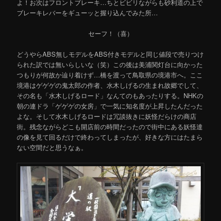
よ！お次はフロントブレーキ…ちとビビリながらも砂利道の上で
ブレーキレバーをギューッと握り込んでみた所…
セーフ！（喜）
どうやらABS無しモデルをABS付きモデルと同じ値段で売りつけ
られた訳では無いらしいな（笑）この後は美浦関灯台に向かった
つもりが何故か辿り着けず…橋を渡って鳥取県の境港市へ。ここ
境港はゲゲゲの鬼太郎の作者、水木しげるの生まれ故郷でして、
その名も「水木しげるロード」なんてのもあったりする。NHKの
朝の連ドラ「ゲゲゲの女房」で一気に知名度が上昇したんだった
よな。そして水木しげるロードは冗談抜きに妖怪だらけの商店
街。残念ながらどこも開店前の時間だったので街中にある妖怪達
の像を見て回るだけで終わってしまったが、好きな方にはたまら
ない空間だと思うなぁ。