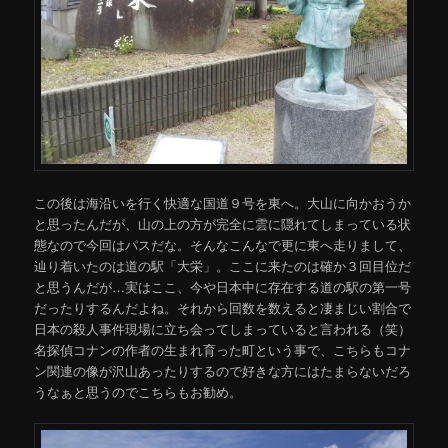
この後は海沿いを行く快適な国道９号を東へ。大山に向かおうか
と思ったんだが、山の上の方が完全に雲に隠れてしまっている状
態なので今回はパスだな。そんなこんなで更に東へ走りまして、
辿り着いたのは道の駅「大栄」。ここに来たのは確か３回目位だ
と思うんだが…実はここ、今や日本中に存在する道の駅の第一号
だったりするんだよね。それから回数を数えると凄まじい割合で
日本の殺人事件現場に立ち会ってしまっていると言われる（笑）
名探偵コナンの作者の生まれ育った町という事で、こちらもコナ
ン関連の像が沢山あったりするので好きな方にはたまらないだろ
うなぁと思うのでこちらもお勧め。