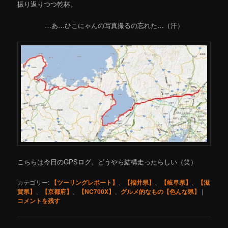
振り返りつつ乾杯。
…あ…ひこにゃんの写真撮るの忘れた…（汗）
こちらは今日のGPSログ。どうやら結構走ったらしい（笑）
カテゴリー:
【ツーリングレポート】
、
【福井県】
、
【岐阜県】
、
【滋
賀県】
、
【京都府】
、
【NC700X】
、
グルメ的なもの【色んな県】
|
コメントを残す