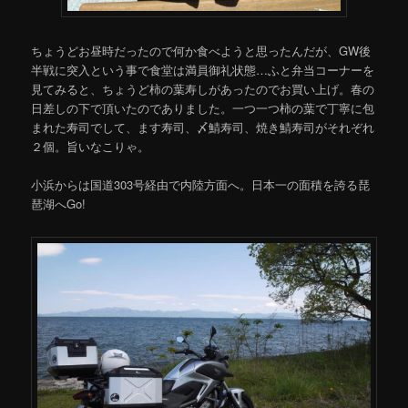
ちょうどお昼時だったので何か食べようと思ったんだが、GW後
半戦に突入という事で食堂は満員御礼状態…ふと弁当コーナーを
見てみると、ちょうど柿の葉寿しがあったのでお買い上げ。春の
日差しの下で頂いたのでありました。一つ一つ柿の葉で丁寧に包
まれた寿司でして、ます寿司、〆鯖寿司、焼き鯖寿司がそれぞれ
２個。旨いなこりゃ。
小浜からは国道303号経由で内陸方面へ。日本一の面積を誇る琵
琶湖へGo!