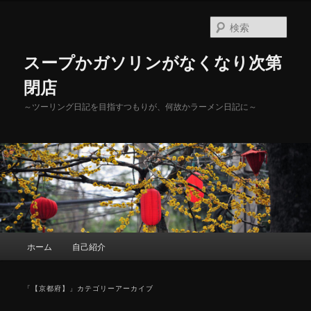
メ
サ
イ
ブ
検
ン
コ
索
コ
ン
スープかガソリンがなくなり次第
ン
テ
テ
ン
閉店
ン
ツ
～ツーリング日記を目指すつもりが、何故かラーメン日記に～
ツ
へ
へ
移
移
動
動
メ
ホーム
自己紹介
イ
ン
メ
「
【京都府】
」カテゴリーアーカイブ
ニ