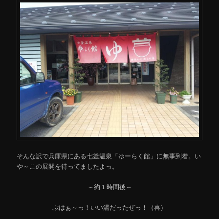
そんな訳で兵庫県にある七釜温泉「ゆーらく館」に無事到着。い
や～この展開を待ってましたよっ。
～約１時間後～
ぷはぁ～っ！いい湯だったぜっ！（喜）