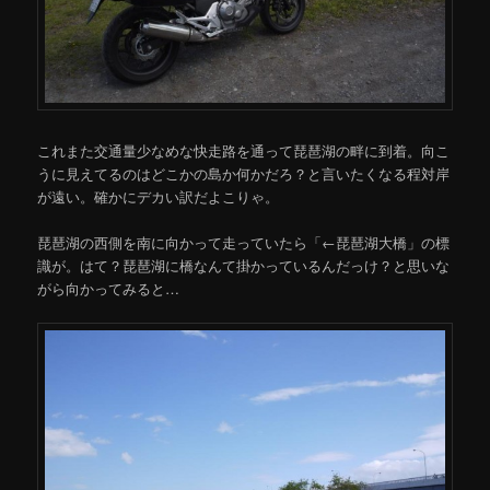
これまた交通量少なめな快走路を通って琵琶湖の畔に到着。向こ
うに見えてるのはどこかの島か何かだろ？と言いたくなる程対岸
が遠い。確かにデカい訳だよこりゃ。
琵琶湖の西側を南に向かって走っていたら「←琵琶湖大橋」の標
識が。はて？琵琶湖に橋なんて掛かっているんだっけ？と思いな
がら向かってみると…