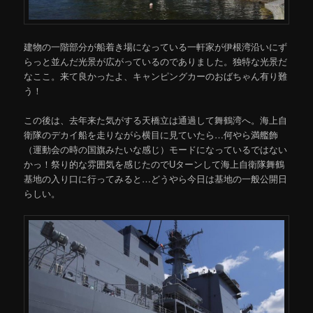
建物の一階部分が船着き場になっている一軒家が伊根湾沿いにず
らっと並んだ光景が広がっているのでありました。独特な光景だ
なここ。来て良かったよ、キャンピングカーのおばちゃん有り難
う！
この後は、去年来た気がする天橋立は通過して舞鶴湾へ。海上自
衛隊のデカイ船を走りながら横目に見ていたら…何やら満艦飾
（運動会の時の国旗みたいな感じ）モードになっているではない
かっ！祭り的な雰囲気を感じたのでUターンして海上自衛隊舞鶴
基地の入り口に行ってみると…どうやら今日は基地の一般公開日
らしい。