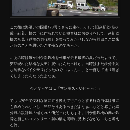
この後は海沿いの国道178号でさらに東へ…そして旧余部鉄橋の
麓へ到着。橋の下に作られていた観音様にお参りをして、余部鉄
橋の形見（鉄橋の切れ端）を買ってみたりしながら前回ここに来
た時のことを思い起こす俺なのであった。
…あの時は確か旧余部鉄橋を列車が走る最後の夏だったようで、
突然現れた結構な人出に驚いたんだっけか。当時はまだ鉄分不足
な純粋なバイク乗りだったので「ふ～ん…」と一瞥して通り過ぎ
てしまったんだったよなぁ。
今となっては…「マンモスくやピ～っ！」
でも…安全で便利な物に置き換えて行こうとする行為自体は誰に
も責められないし、当然そうあるべきだよなぁ…などと感じた異
分野の設計屋の端くれの俺だったりもする。旧余部鉄橋の赤い鉄
骨と新しいコンクリート製の橋を同時に見上げながら…ちと考え
る俺。