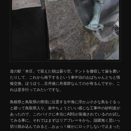
道の駅「本庄」で迎えた朝は曇り空。テントを撤収して歯を磨い
たりして、これから南下するという車中泊のおばちゃんとちと情
報交換。ほうほう…京丹後に舟屋群なんてのが有るんですか。こ
れは是非行ってみたいですな。
島根県と鳥取県の県境に位置する中海に浮かぶ小さな島をぐるっ
と廻って鳥取県入り。途中ちょうどいい感じな工事中の砂利道が
あったので、このバイクに本当にABSが装備されているのか試し
てみる事に。それではまずはリアブレーキから。躊躇無く思いっ
切り踏み込んでみると…おぉっ！確かにロックしないで止まった