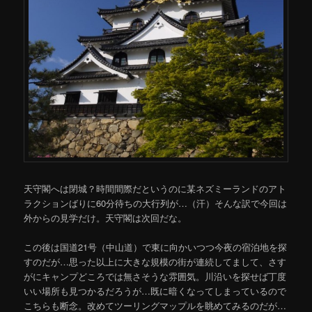
天守閣へは閉城？時間間際だというのに某ネズミーランドのアト
ラクションばりに60分待ちの大行列が…（汗）そんな訳で今回は
外からの見学だけ。天守閣は次回だな。
この後は国道21号（中山道）で東に向かいつつ今夜の宿泊地を探
すのだが…思った以上に大きな規模の街が連続してまして、さす
がにキャンプどころでは無さそうな雰囲気。川沿いを探せば丁度
いい場所も見つかるだろうが…既に暗くなってしまっているので
こちらも断念。改めてツーリングマップルを眺めてみるのだが…