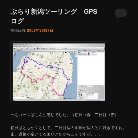
ュ
ー
ぶらり新潟ツーリング GPS
ログ
投稿日時:
2009年9月27日
一応コースはこんな感じでした。（初日→青 二日目→赤）
初日はともかくとして、二日目位の距離が個人的に好きですね。
ま、道路が空いてるエリアだからこそですが。。。