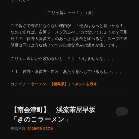
「こりゃ旨いっっ！」（喜）
この旨さで有名にならない理由が、「他店はもっと旨いから！」
なのであれば、白河ラーメン恐るべしではないでしょうか？同系
列？の「佐野＆喜多方」のあっさり具合と比べると、スープの透
明度は同じような感じですが自然な旨みの濃さが濃いです。
こりゃ…近いから攻めないと ＊１ いけませんな。。。
＊１ 佐野・喜多方・白河 あたりを示しているらしい。。。
カテゴリー:
ラーメン
、
【福島県】
|
コメントを残す
【南会津町】 渓流茶屋早坂
「きのこラーメン」
投稿日時:
2009年9月27日