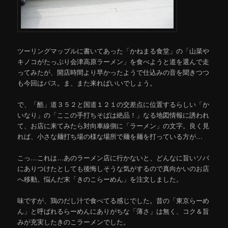
ツーリングマップルに書いてあった「かねまる食堂」の「山菜や
キノコがたっぷり会津高原ラーメン」を食べようと道を選んで走
ってみたが、開店時間より早かったようで仕込みの音を聞きつつ
も今回はパス。ま、また来ればいいでしょう。
で、「酷」道３５２と国道１２１の交差点に位置するらしい「か
いなり」の「ここの手打ちそばは絶品！」なる地図情報に誘われ
て、お店に来てみたら対向車線側に「ラーメン」の文字。良く見
れば、小さな麺打ち場の様な場所で麺を麺を打っている方が…
こっ…これは…あのラーメン店に行かないと、どんなに旨いソバ
にありつけたとしても後悔しそうな気がするので真向かいのお店
へ移動。悩んだ末「きのこらーめん」を注文しました。
味ですが、鶏のだし汁で食べてる感じでした。昔の「東京らーめ
ん」と呼ばれるらーめんにありがちな「薄さ」は無く、コク＆旨
みが充実したきのこラーメンでした。