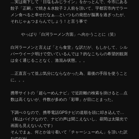
…実は南下して「日塩もみじライン」をかっとんで、今市にある
餃子「正嗣」で焼き＆水餃子２人前を頂いて、宇都宮市内でラー
メン食べると幸せだなぁ…といつもの発想が脳裏を過ぎったが、
それじゃぁつまらんでしょう！と言う事で
やっぱり「白河ラーメン方面」へ向かうことに（笑）
白河ラーメンと言えば「とら食堂」な訳だが、もしかして、シル
バーウイーク明けで空いているんでは？的なこちらの希望的観測
は全く通じることなく、激混み状態。。。
…正直言って並ぶ気分にならなかった為、最後の手段を使うこと
に。。。
携帯サイトの「超らーめんナビ」で近距離の検索を掛けると…点
数は高くないが、件数が多めの「彩華」が目にとまった。
下調べ０なので、携帯電話GPSナビの道順を頭に叩き込んで…
（私はバイクなので、ナビの声は聞こえないし、昼間は太陽光で
画面も見えないんです）
そんでまぁ、何とか辿り着いて「チャーシューめん」を頂いた訳
なのだが…