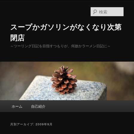
メ
サ
イ
ブ
検
ン
コ
索
コ
ン
スープかガソリンがなくなり次第
ン
テ
テ
ン
閉店
ン
ツ
～ツーリング日記を目指すつもりが、何故かラーメン日記に～
ツ
へ
へ
移
移
動
動
メ
ホーム
自己紹介
イ
ン
メ
月別アーカイブ:
2009年9月
ニ