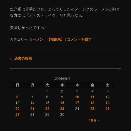
魚介系は苦手だけど、こってりしたイメージ？のラーメンが好き
な方には「ど・ストライク」だと思うなぁ。
美味しかったですっ！
カテゴリー:
ラーメン
、
【福島県】
|
コメントを残す
投
←
過去の投稿
稿
ナ
ビ
2009年9月
ゲ
日
月
火
水
木
金
土
ー
1
2
3
4
5
シ
6
7
8
9
10
11
12
ョ
13
14
15
16
17
18
19
ン
20
21
22
23
24
25
26
27
28
29
30
10月 »