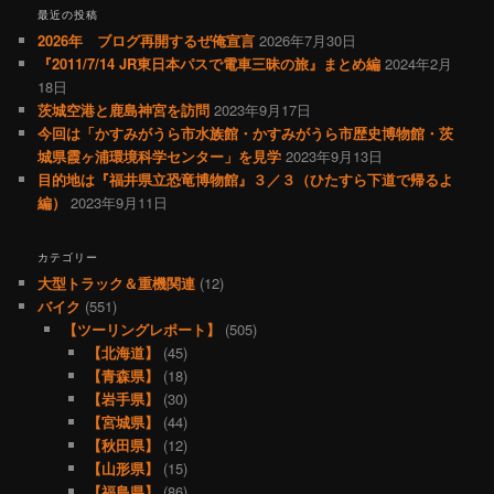
最近の投稿
2026年 ブログ再開するぜ俺宣言
2026年7月30日
『2011/7/14 JR東日本パスで電車三昧の旅』まとめ編
2024年2月
18日
茨城空港と鹿島神宮を訪問
2023年9月17日
今回は「かすみがうら市水族館・かすみがうら市歴史博物館・茨
城県霞ヶ浦環境科学センター」を見学
2023年9月13日
目的地は『福井県立恐竜博物館』３／３（ひたすら下道で帰るよ
編）
2023年9月11日
カテゴリー
大型トラック＆重機関連
(12)
バイク
(551)
【ツーリングレポート】
(505)
【北海道】
(45)
【青森県】
(18)
【岩手県】
(30)
【宮城県】
(44)
【秋田県】
(12)
【山形県】
(15)
【福島県】
(86)