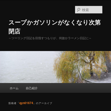
メ
サ
イ
ブ
検
ン
コ
索
コ
ン
スープかガソリンがなくなり次第
ン
テ
テ
ン
閉店
ン
ツ
～ツーリング日記を目指すつもりが、何故かラーメン日記に～
ツ
へ
へ
移
移
動
動
メ
ホーム
自己紹介
イ
ン
メ
qyn01674
投稿者「
」のアーカイブ
ニ