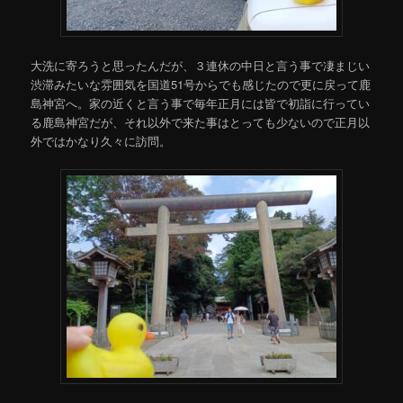
大洗に寄ろうと思ったんだが、３連休の中日と言う事で凄まじい
渋滞みたいな雰囲気を国道51号からでも感じたので更に戻って鹿
島神宮へ。家の近くと言う事で毎年正月には皆で初詣に行ってい
る鹿島神宮だが、それ以外で来た事はとっても少ないので正月以
外ではかなり久々に訪問。