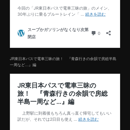
JR東日本パスで電車三昧の旅！ 『青森行きの余韻で房総半島
一周など…』編