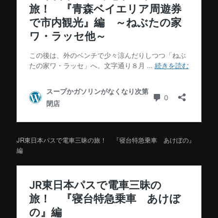
JR東日本パスで電車三昧の旅！ 『寝台特急乗車 あけぼの』
編