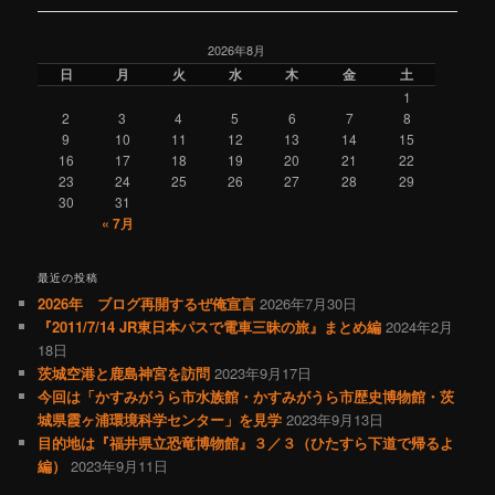
ナ
ビ
2026年8月
ゲ
日
月
火
水
木
金
土
ー
1
シ
2
3
4
5
6
7
8
ョ
9
10
11
12
13
14
15
ン
16
17
18
19
20
21
22
23
24
25
26
27
28
29
30
31
« 7月
最近の投稿
2026年 ブログ再開するぜ俺宣言
2026年7月30日
『2011/7/14 JR東日本パスで電車三昧の旅』まとめ編
2024年2月
18日
茨城空港と鹿島神宮を訪問
2023年9月17日
今回は「かすみがうら市水族館・かすみがうら市歴史博物館・茨
城県霞ヶ浦環境科学センター」を見学
2023年9月13日
目的地は『福井県立恐竜博物館』３／３（ひたすら下道で帰るよ
編）
2023年9月11日