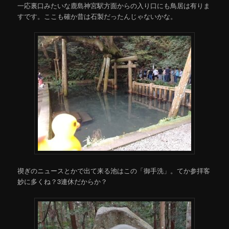
一応裏口みたいな鹿島神宮駅方面からの入り口にも鳥居は有りま
すです。ここも確か昔は石製だったんじゃないかな。
禊ぎのニュースとかで出て来る池はこの「御手洗」。てか参拝客
妙に多くね？3連休だからか？