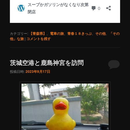
カテゴリー:
【青森県】
、
電車の旅
、
青春１８きっぷ
、
その他
、
「その
他」な旅
|
コメントを残す
茨城空港と鹿島神宮を訪問
投稿日時:
2023年9月17日