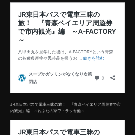
JR東日本パスで電車三昧の旅！ 『青森ベイエリア周遊券で市
内観光』編 ～ねぶたの家ワ・ラッセ他～