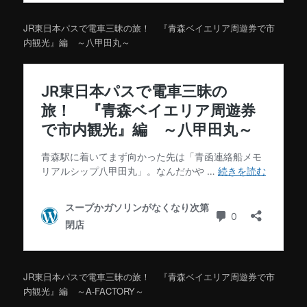
JR東日本パスで電車三昧の旅！ 『青森ベイエリア周遊券で市
内観光』編 ～八甲田丸～
JR東日本パスで電車三昧の旅！ 『青森ベイエリア周遊券で市
内観光』編 ～A‐FACTORY～