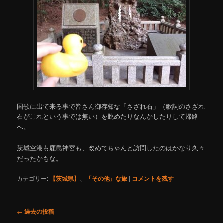
国歌に出て来る事で皆さん御存知な「さざれ石」（歌詞のさざれ
石がこれという事では無い）を眺めたりなんかしたりして帰路
へ。
茨城空港も鹿島神宮も、改めてちゃんと訪問したのはかなり久々
だったかもな。
カテゴリー:
【茨城県】
、
「その他」な旅
|
コメントを残す
投
←
過去の投稿
稿