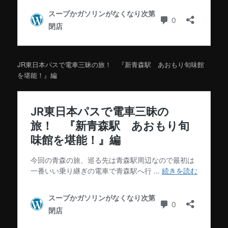
JR東日本パスで電車三昧の旅！ 『新青森駅 あおもり旬味館
を堪能！』編