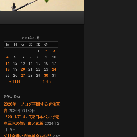
2011年12月
日
月
火
水
木
金
土
1
2
3
4
5
6
7
8
9
10
11
12
13
14
15
16
17
18
19
20
21
22
23
24
25
26
27
28
29
30
31
« 11月
1月 »
最近の投稿
2026年 ブログ再開するぜ俺宣
言
2026年7月30日
『2011/7/14 JR東日本パスで電
車三昧の旅』まとめ編
2024年2
月18日
茨城空港と鹿島神宮を訪問
2023