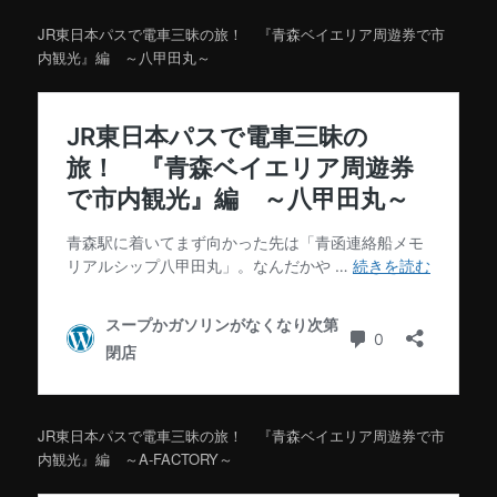
JR東日本パスで電車三昧の旅！ 『青森ベイエリア周遊券で市
内観光』編 ～八甲田丸～
JR東日本パスで電車三昧の旅！ 『青森ベイエリア周遊券で市
内観光』編 ～A‐FACTORY～