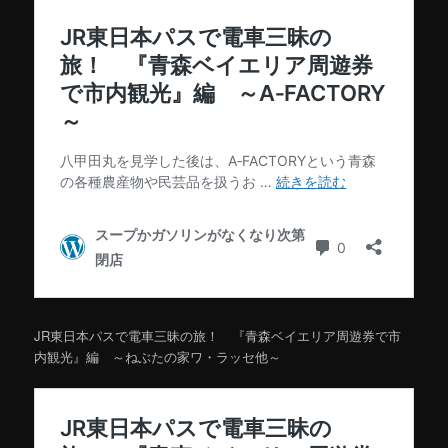
JR東日本パスで電車三昧の旅！ 『青森ベイエリア周遊券で市
内観光』編 ～ねぶたの家ワ・ラッセ他～