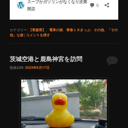
カテゴリー:
【青森県】
、
電車の旅
、
青春１８きっぷ
、
その他
、
「その
他」な旅
|
コメントを残す
茨城空港と鹿島神宮を訪問
投稿日時:
2023年9月17日