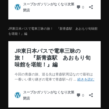
JR東日本パスで電車三昧の旅！ 『新青森駅 あおもり旬味館
を堪能！』編