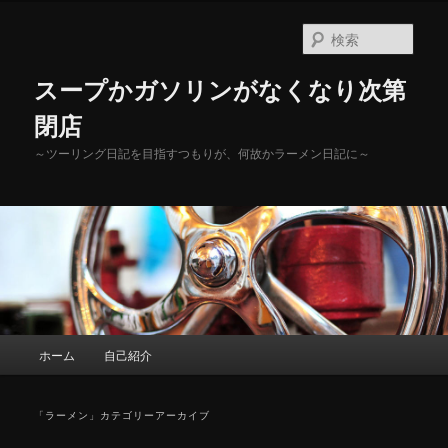
メ
サ
イ
ブ
検
ン
コ
索
コ
ン
スープかガソリンがなくなり次第
ン
テ
テ
ン
閉店
ン
ツ
～ツーリング日記を目指すつもりが、何故かラーメン日記に～
ツ
へ
へ
移
移
動
動
メ
ホーム
自己紹介
イ
ン
メ
「
ラーメン
」カテゴリーアーカイブ
ニ