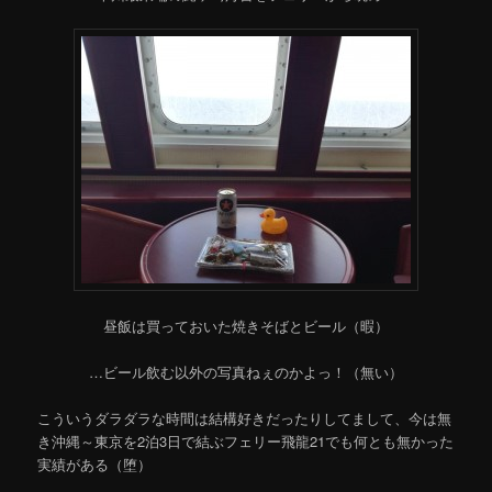
昼飯は買っておいた焼きそばとビール（暇）
…ビール飲む以外の写真ねぇのかよっ！（無い）
こういうダラダラな時間は結構好きだったりしてまして、今は無
き沖縄～東京を2泊3日で結ぶフェリー飛龍21でも何とも無かった
実績がある（堕）