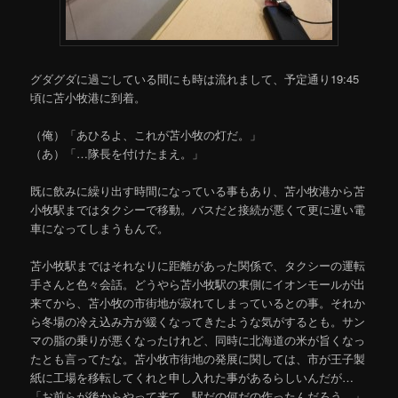
グダグダに過ごしている間にも時は流れまして、予定通り19:45
頃に苫小牧港に到着。
（俺）「あひるよ、これが苫小牧の灯だ。」
（あ）「…隊長を付けたまえ。」
既に飲みに繰り出す時間になっている事もあり、苫小牧港から苫
小牧駅まではタクシーで移動。バスだと接続が悪くて更に遅い電
車になってしまうもんで。
苫小牧駅まではそれなりに距離があった関係で、タクシーの運転
手さんと色々会話。どうやら苫小牧駅の東側にイオンモールが出
来てから、苫小牧の市街地が寂れてしまっているとの事。それか
ら冬場の冷え込み方が緩くなってきたような気がするとも。サン
マの脂の乗りが悪くなったけれど、同時に北海道の米が旨くなっ
たとも言ってたな。苫小牧市街地の発展に関しては、市が王子製
紙に工場を移転してくれと申し入れた事があるらしいんだが…
「お前らが後からやって来て、駅だの何だの作ったんだろう。」