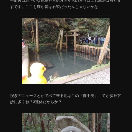
一応裏口みたいな鹿島神宮駅方面からの入り口にも鳥居は有りま
すです。ここも確か昔は石製だったんじゃないかな。
禊ぎのニュースとかで出て来る池はこの「御手洗」。てか参拝客
妙に多くね？3連休だからか？