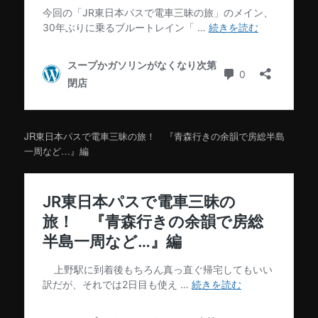
JR東日本パスで電車三昧の旅！ 『青森行きの余韻で房総半島
一周など…』編