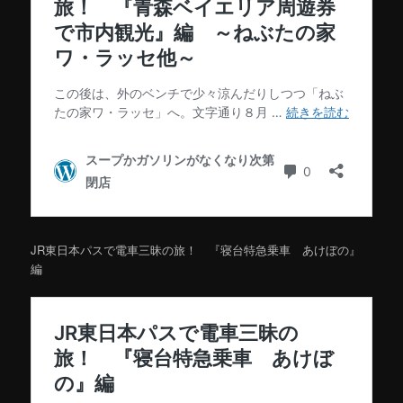
JR東日本パスで電車三昧の旅！ 『寝台特急乗車 あけぼの』
編