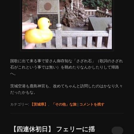
国歌に出て来る事で皆さん御存知な「さざれ石」（歌詞のさざれ
石がこれという事では無い）を眺めたりなんかしたりして帰路
へ。
茨城空港も鹿島神宮も、改めてちゃんと訪問したのはかなり久々
だったかもな。
カテゴリー:
【茨城県】
、
「その他」な旅
|
コメントを残す
【四連休初日】 フェリーに揺