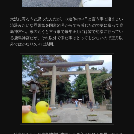
大洗に寄ろうと思ったんだが、３連休の中日と言う事で凄まじい
渋滞みたいな雰囲気を国道51号からでも感じたので更に戻って鹿
島神宮へ。家の近くと言う事で毎年正月には皆で初詣に行ってい
る鹿島神宮だが、それ以外で来た事はとっても少ないので正月以
外ではかなり久々に訪問。