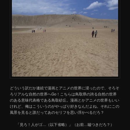
どういう訳だか連続で漫画とアニメの世界に浸ったので、そろそ
ろリアルな自然の世界へGo！こちらは鳥取県の誇る自然の世界
のある意味代表格である鳥取砂丘。漫画とかアニメの世界もいい
けれど、俺はこういうのがやっぱり好きなんだよね。それにこの
風景を見ると誰だってあのセリフを思い浮かべるだろ？
「見ろ！人がゴ…（以下省略）」（お前…嘘つきだろ？）