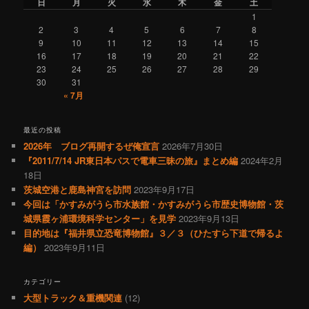
日
月
火
水
木
金
土
1
2
3
4
5
6
7
8
9
10
11
12
13
14
15
16
17
18
19
20
21
22
23
24
25
26
27
28
29
30
31
« 7月
最近の投稿
2026年 ブログ再開するぜ俺宣言
2026年7月30日
『2011/7/14 JR東日本パスで電車三昧の旅』まとめ編
2024年2月
18日
茨城空港と鹿島神宮を訪問
2023年9月17日
今回は「かすみがうら市水族館・かすみがうら市歴史博物館・茨
城県霞ヶ浦環境科学センター」を見学
2023年9月13日
目的地は『福井県立恐竜博物館』３／３（ひたすら下道で帰るよ
編）
2023年9月11日
カテゴリー
大型トラック＆重機関連
(12)