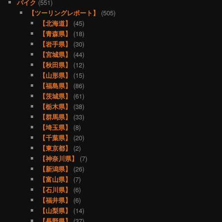
バイク
(551)
【ツーリングレポート】
(505)
【北海道】
(45)
【青森県】
(18)
【岩手県】
(30)
【宮城県】
(44)
【秋田県】
(12)
【山形県】
(15)
【福島県】
(86)
【茨城県】
(61)
【栃木県】
(38)
【群馬県】
(33)
【埼玉県】
(8)
【千葉県】
(20)
【東京都】
(2)
【神奈川県】
(7)
【新潟県】
(26)
【富山県】
(7)
【石川県】
(6)
【福井県】
(6)
【山梨県】
(14)
【長野県】
(37)