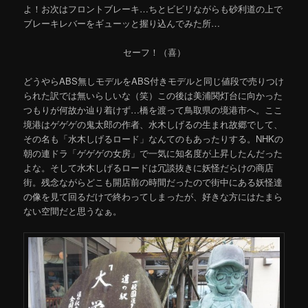
よ！お次はフロントブレーキ…ちとビビリながらも砂利道の上で
ブレーキレバーをギューッと握り込んでみた所…
セーフ！（喜）
どうやらABS無しモデルをABS付きモデルと同じ値段で売りつけ
られた訳では無いらしいな（笑）この後は美浦関灯台に向かった
つもりが何故か辿り着けず…橋を渡って鳥取県の境港市へ。ここ
境港はゲゲゲの鬼太郎の作者、水木しげるの生まれ故郷でして、
その名も「水木しげるロード」なんてのもあったりする。NHKの
朝の連ドラ「ゲゲゲの女房」で一気に知名度が上昇したんだった
よな。そして水木しげるロードは冗談抜きに妖怪だらけの商店
街。残念ながらどこも開店前の時間だったので街中にある妖怪達
の像を見て回るだけで終わってしまったが、好きな方にはたまら
ない空間だと思うなぁ。