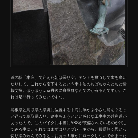
道の駅「本庄」で迎えた朝は曇り空。テントを撤収して歯を磨い
たりして、これから南下するという車中泊のおばちゃんとちと情
報交換。ほうほう…京丹後に舟屋群なんてのが有るんですか。こ
れは是非行ってみたいですな。
島根県と鳥取県の県境に位置する中海に浮かぶ小さな島をぐるっ
と廻って鳥取県入り。途中ちょうどいい感じな工事中の砂利道が
あったので、このバイクに本当にABSが装備されているのか試し
てみる事に。それではまずはリアブレーキから。躊躇無く思いっ
切り踏み込んでみると…おぉっ！確かにロックしないで止まった