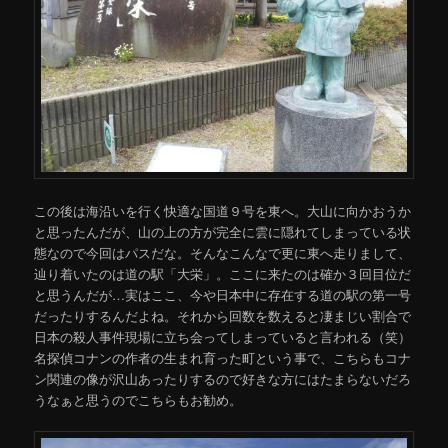
この後は海沿いを行く快適な国道９号を東へ。大山に向かおうか
と思ったんだが、山の上の方が完全に雲に隠れてしまっている状
態なので今回はパスだな。そんなこんなで更に東へ走りまして、
辿り着いたのは道の駅「大栄」。ここに来たのは確か３回目位だ
と思うんだが…実はここ、今や日本中に存在する道の駅の第一号
だったりするんだよね。それから回数を数えると凄まじい割合で
日本の殺人事件現場に立ち会ってしまっていると言われる（笑）
名探偵コナンの作者の生まれ育った町という事で、こちらもコナ
ン関連の像が沢山あったりするので好きな方にはたまらないだろ
うなぁと思うのでこちらもお勧め。