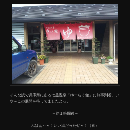
そんな訳で兵庫県にある七釜温泉「ゆーらく館」に無事到着。い
や～この展開を待ってましたよっ。
～約１時間後～
ぷはぁ～っ！いい湯だったぜっ！（喜）