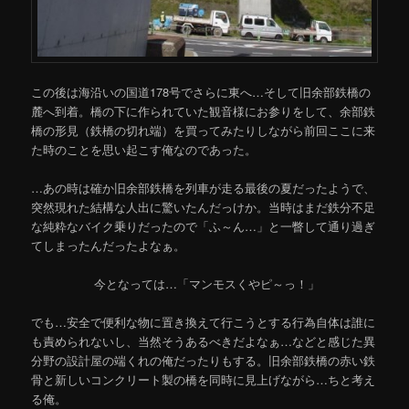
この後は海沿いの国道178号でさらに東へ…そして旧余部鉄橋の
麓へ到着。橋の下に作られていた観音様にお参りをして、余部鉄
橋の形見（鉄橋の切れ端）を買ってみたりしながら前回ここに来
た時のことを思い起こす俺なのであった。
…あの時は確か旧余部鉄橋を列車が走る最後の夏だったようで、
突然現れた結構な人出に驚いたんだっけか。当時はまだ鉄分不足
な純粋なバイク乗りだったので「ふ～ん…」と一瞥して通り過ぎ
てしまったんだったよなぁ。
今となっては…「マンモスくやピ～っ！」
でも…安全で便利な物に置き換えて行こうとする行為自体は誰に
も責められないし、当然そうあるべきだよなぁ…などと感じた異
分野の設計屋の端くれの俺だったりもする。旧余部鉄橋の赤い鉄
骨と新しいコンクリート製の橋を同時に見上げながら…ちと考え
る俺。