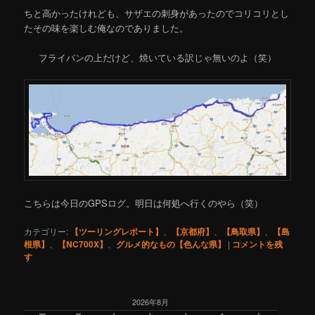
ちと高かったけれども、サザエの刺身があったのでコリコリとし
たその味を楽しむ俺なのでありました。
フライパンの上だけど、焼いている訳じゃ無いのよ（笑）
こちらは今日のGPSログ。明日は何処へ行くのやら（笑）
カテゴリー:
【ツーリングレポート】
、
【京都府】
、
【鳥取県】
、
【島
根県】
、
【NC700X】
、
グルメ的なもの【色んな県】
|
コメントを残
す
2026年8月