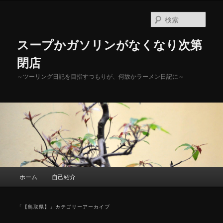
メ
サ
イ
ブ
検
ン
コ
索
コ
ン
スープかガソリンがなくなり次第
ン
テ
テ
ン
閉店
ン
ツ
～ツーリング日記を目指すつもりが、何故かラーメン日記に～
ツ
へ
へ
移
移
動
動
メ
ホーム
自己紹介
イ
ン
メ
「
【鳥取県】
」カテゴリーアーカイブ
ニ