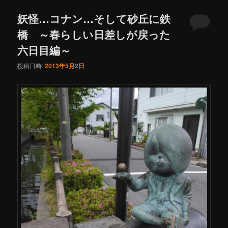
ュ
ー
妖怪…コナン…そして砂丘に鉄
橋 ～春らしい日差しが戻った
六日目編～
投稿日時:
2013年5月2日