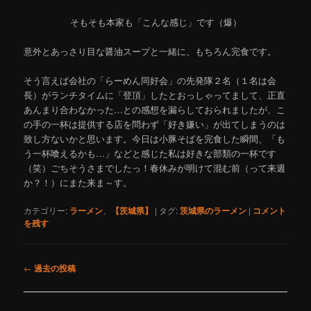
そもそも本家も「こんな感じ」です（爆）
意外とあっさり目な醤油スープと一緒に、もちろん完食です。
そう言えば会社の「らーめん同好会」の先発隊２名（１名は会
長）がランチタイムに「登頂」したとおっしゃってまして、正直
あんまり合わなかった…との感想を漏らしておられましたが、こ
の手の一杯は提供する店を問わず「好き嫌い」が出てしまうのは
致し方ないかと思います。今日は小豚そばを完食した瞬間、「も
う一杯喰えるかも…」などと感じた私は好きな部類の一杯です
（笑）ごちそうさまでしたっ！春休みが明けて混む前（って来週
か？！）にまた来ま～す。
カテゴリー:
ラーメン
、
【茨城県】
|
タグ:
茨城県のラーメン
|
コメント
を残す
投
←
過去の投稿
稿
ナ
ビ