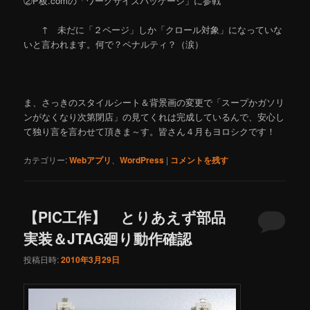
②P板.comの「ワークサイズパッケージ」に参戦
↑ 未だに「２ページ」しか「クロール対象」になっていな
いと言われます。何で？ペナルティ？（涙）
ま、さっきのスタイルシート＆背景画の変更で「スープかガソリ
ンがなくなり次第閉店」の見てくれは完成しているんで、安心し
て独り言を言わせて頂きま～す。皆さん４月もヨロシクです！
カテゴリー:
Webアプリ
、
WordPress
|
コメントを残す
【PIC工作】 とりあえず部品
実装＆JTAG廻り動作確認
投稿日時:
2010年3月29日