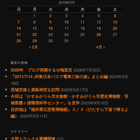
2010年3月
ゲ
日
月
火
水
木
金
土
ー
1
2
3
4
5
6
シ
7
8
9
10
11
12
13
ョ
14
15
16
17
18
19
20
ン
21
22
23
24
25
26
27
28
29
30
31
« 2月
4月 »
最近の投稿
2026年 ブログ再開するぜ俺宣言
2026年7月30日
『2011/7/14 JR東日本パスで電車三昧の旅』まとめ編
2024年2月
18日
茨城空港と鹿島神宮を訪問
2023年9月17日
今回は「かすみがうら市水族館・かすみがうら市歴史博物館・茨
城県霞ヶ浦環境科学センター」を見学
2023年9月13日
目的地は『福井県立恐竜博物館』３／３（ひたすら下道で帰るよ
編）
2023年9月11日
カテゴリー
大型トラック＆重機関連
(12)