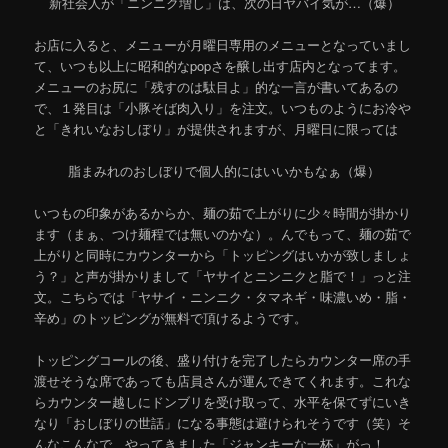
新社会人が「ニンニク増し」は、次の日ヤバイ気が…（爆）
お店に入ると、メニューが月曜日専用のメニューとなっていまし
て、いつも以上に昭和的なpopさを醸し出す店内となってます。
メニューのお尻に「残すのは駄目よ」的な一言が書いてあるの
で、１発目は「小豚そば肉入り」を注文。いつものようにお冷や
と「きれいなおしぼり」が提供されますが、月曜日に限っては
脂まみれのおしぼりで個人的にはいいかもなぁ（爆）
いつもの印象があるからか、麺の茹で上がりに少々時間が掛かり
ます（まぁ、つけ麺程では無いのかな）。んでもって、麺の茹で
上がりと同時にカウンターから「トッピングはいかが致しましょ
う？」と声が掛かりまして「ヤサイとニンニクと脂で！」っと注
文。こちらでは「ヤサイ・ニンニク・タマネギ・味濃いめ・脂・
辛め」のトッピングが無料で頂けるようです。
トッピングコールの後、盛り付けを完了したらカウンター席の手
渡せそうな席であっても店員さんが運んできてくれます。これな
らカウンター越しにドンブリを受け取って、水平を保てずにいき
なり「おしぼりの世話」になる事態は避けられそうです（笑）そ
んなこんなで、やってきました「ジャンキーな一杯」がっ！