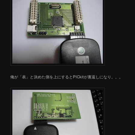
俺が「表」と決めた側を上にするとPICkitが裏返しになり。。。