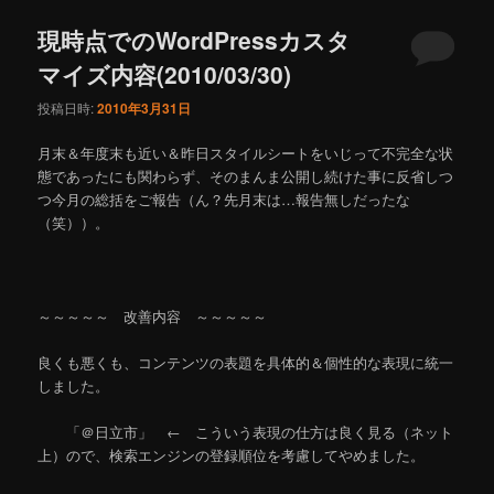
ュ
ー
現時点でのWordPressカスタ
マイズ内容(2010/03/30)
投稿日時:
2010年3月31日
月末＆年度末も近い＆昨日スタイルシートをいじって不完全な状
態であったにも関わらず、そのまんま公開し続けた事に反省しつ
つ今月の総括をご報告（ん？先月末は…報告無しだったな
（笑））。
～～～～～ 改善内容 ～～～～～
良くも悪くも、コンテンツの表題を具体的＆個性的な表現に統一
しました。
「＠日立市」 ← こういう表現の仕方は良く見る（ネット
上）ので、検索エンジンの登録順位を考慮してやめました。