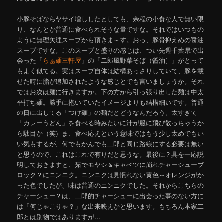
小豚そばならヤサイ増ししたとしても、余程の小食な人で無い限
り、なんとか普通に食べられそうな量ですな。それではいつもの
ように無理矢理スープから頂きま～す。おっ、豚骨抑えめの醤油
スープですな。このスープと盛りの感じは、つい先週千葉県で出
会った「
らぁ麺三軒屋
」の「二郎風野菜そば（醤油）」がとって
もよく似てる。実はスープ自体は結構あっさりしていて、豚を載
せた時に脂が追加されたような感じとでも言いましょうか。それ
ではお次は麺に行きますか。下の方から引っ張り出した麺は中太
平打ち麺。勝手に抱いていたイメージよりも結構細いです。普通
の日に出してる「つけ麺」の麺だとどうなんだろう。太すぎて
「カレーうどん」を食べる時みたいに汁が服に飛び散っちゃうか
ら駄目か（笑）ま、食べ応えという意味ではもう少し太めでもい
い気もするが、何でもかんでも二郎と同じ路線にする必要は無い
と思うので、これはこれで有りだと思うな。最後に？具を一応説
明しておきますと、茹でモヤシ＆キャベツに崩れチャーシューブ
ロック？にニンニク。ニンニクは見慣れない黄色～オレンジがか
った色でしたが、味は普通のニンニクでした。それからこちらの
チャーシュー？は、二郎的チャーシューに出会った事のない方に
は「何じゃこりゃ？」な出来映えかと思います。もちろん本家二
郎とは別物ではありますが…