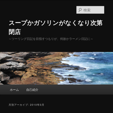
メ
サ
イ
ブ
検
ン
コ
索
コ
ン
スープかガソリンがなくなり次第
ン
テ
テ
ン
閉店
ン
ツ
～ツーリング日記を目指すつもりが、何故かラーメン日記に～
ツ
へ
へ
移
移
動
動
メ
ホーム
自己紹介
イ
ン
メ
月別アーカイブ:
2010年3月
ニ