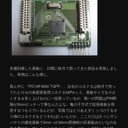
先週到着した基板に、日曜に秋月で買ってきた部品を実装しまし
た。表側はこんな感じ。
真ん中に「PIC18F4550 TQFP」、左右のコネクタは秋月で売っ
てたヒロセの表面実装用コネクタ24Pinｘ２。基板サイズを小さ
くする＆安く上げるのに一役買っているが、唯一の問題はPIN間
隔が2mmピッチって事なんだよな。亀の子方式で拡張基板を用
意するつもりでいるんだが、写真ではとりあえずくっつけてるオ
ス側のコネクタをどうすればいいんだか。ここだけは久々にサン
ハヤトの感光基板で2mm→2.54mm変換蛇の目基板みたいなのを