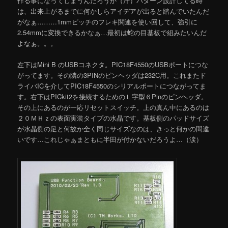
作る事になってしまうんだろうか（汗）パターン設計してる時
は、出来上がるまでに何かしらアイデアが出ると踏んでいたんだ
がなぁ………1mmピッチのフレキ関連を使い回して、強引に
2.54mmに変換できるかなぁ…最初は蛇の目基板で組みたいんだ
よなぁ。。。
左下はMini B のUSBコネクタ。PIC18F4550のUSBポートにつな
がってます。その隣の3PINのピンヘッダは232C用。これまたド
ライバICを介してPIC18F4550のシリアルポートにつながってま
す。右下はPICkit2を接続するためのＬ字型６Pinのピンヘッダ。
その上にあるのが一応リセットスイッチ。上の真ん中にあるのは
２０ＭＨｚの表面実装タイプの水晶です。基板側のパッドサイズ
が水晶側の足と何故か全く同じサイズなのは、きっと何かの間違
いです…これじゃぁまともに半田が付かないだろうよ…（涙）