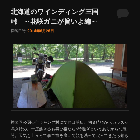
ュ
ー
北海道のワインディング三国
峠 ～花咲ガニが旨いよ編～
投稿日時:
2014年6月26日
神楽岡公園少年キャンプ村にてお目覚め。朝３時頃からカラスが
鳴き始め、一度起きるも再び寝たら8時過ぎというありがちな展
開。天気も上々って事で歯を磨いて顔を洗って戻ってきたら知ら