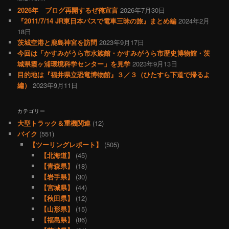
2026年 ブログ再開するぜ俺宣言
2026年7月30日
『2011/7/14 JR東日本パスで電車三昧の旅』まとめ編
2024年2月
18日
茨城空港と鹿島神宮を訪問
2023年9月17日
今回は「かすみがうら市水族館・かすみがうら市歴史博物館・茨
城県霞ヶ浦環境科学センター」を見学
2023年9月13日
目的地は『福井県立恐竜博物館』３／３（ひたすら下道で帰るよ
編）
2023年9月11日
カテゴリー
大型トラック＆重機関連
(12)
バイク
(551)
【ツーリングレポート】
(505)
【北海道】
(45)
【青森県】
(18)
【岩手県】
(30)
【宮城県】
(44)
【秋田県】
(12)
【山形県】
(15)
【福島県】
(86)