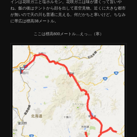
インは花咲ガニと塩ホルモン。花咲ガニは味が濃くって旨いや
ね。飯の後はテントから顔を出して星空見物。近くに大きな都市
が無いので天の川も普通に見える。何だかちと寒いけど。ちなみ
に帯広は標高38メートル。
ここは標高600メートル…えっ…（寒）