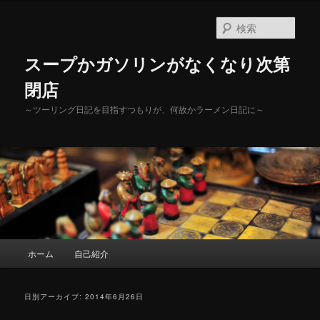
メ
サ
イ
ブ
検
ン
コ
索
コ
ン
スープかガソリンがなくなり次第
ン
テ
テ
ン
閉店
ン
ツ
～ツーリング日記を目指すつもりが、何故かラーメン日記に～
ツ
へ
へ
移
移
動
動
メ
ホーム
自己紹介
イ
ン
メ
日別アーカイブ:
2014年6月26日
ニ