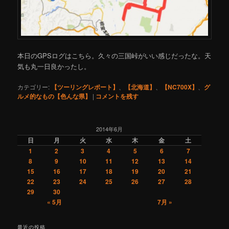
本日のGPSログはこちら。久々の三国峠がいい感じだったな。天
気も丸一日良かったし。
カテゴリー:
【ツーリングレポート】
、
【北海道】
、
【NC700X】
、
グ
ルメ的なもの【色んな県】
|
コメントを残す
2014年6月
日
月
火
水
木
金
土
1
2
3
4
5
6
7
8
9
10
11
12
13
14
15
16
17
18
19
20
21
22
23
24
25
26
27
28
29
30
« 5月
7月 »
最近の投稿