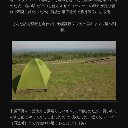
めた後、道の駅 ピア21しほろ＆セイコーマートの豚丼が売り切
れで不発に終わった為に何故か帯広近郊で豚丼難民になる俺。
そんな訳で昼飯も食わずに士幌高原ヌプカの里キャンプ場へ到
着。
十勝平野を一望出来る素晴らしいキャンプ場なのだが、買い出し
をする前にやって来てしまったのは失敗だった。近くのスーパー
（鹿追町）まで片道30㎞近くあるという（笑）