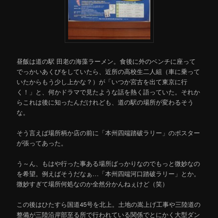
昼飯は道の駅 田老の海藻ラーメン。食後に外のベンチに座って
でっかいあくびをしていたら、近所の高校生二人組（車に乗って
いたからもう少し上かな？）が「いつか宮古を出て東京に行
く！」と、何かドラマで見たような話を熱く語っていた。それか
らこれは後に知ったんだけれども、道の駅の場所が変わるそう
な。
そう言えば場所柄か店の前に「本州四端踏破ラリー」のポスター
が張ってあった。
う～ん、もはや行った事ある場所ばっかりなのでもっと微妙なの
を希望。例えばそうだなぁ…「本州四端河口踏破ラリー」とか。
微妙すぎて場所何処なのか全然分かんねぇけど（笑）
この後はひたすら国道45号を北上。土地の嵩上げ工事や三陸道の
整備が三陸沿岸部至る所で行われている関係でとにかく大型ダン