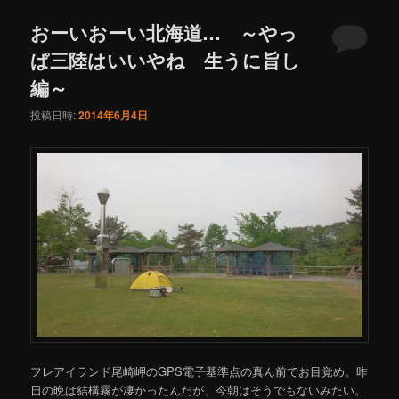
ュ
ー
おーいおーい北海道… ～やっ
ぱ三陸はいいやね 生うに旨し
編～
投稿日時:
2014年6月4日
フレアイランド尾崎岬のGPS電子基準点の真ん前でお目覚め。昨
日の晩は結構霧が凄かったんだが、今朝はそうでもないみたい。