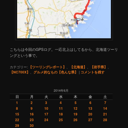
こちらは今回のGPSログ。一応北上はしてるから、北海道ツーリ
ングという事で。
カテゴリー:
【ツーリングレポート】
、
【北海道】
、
【岩手県】
、
【NC700X】
、
グルメ的なもの【色んな県】
|
コメントを残す
2014年6月
日
月
火
水
木
金
土
1
2
3
4
5
6
7
8
9
10
11
12
13
14
15
16
17
18
19
20
21
22
23
24
25
26
27
28
29
30