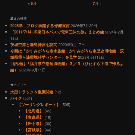
« 5月
7月 »
最近の投稿
2026年 ブログ再開するぜ俺宣言
2026年7月30日
『2011/7/14 JR東日本パスで電車三昧の旅』まとめ編
2024年2月
18日
茨城空港と鹿島神宮を訪問
2023年9月17日
今回は「かすみがうら市水族館・かすみがうら市歴史博物館・茨
城県霞ヶ浦環境科学センター」を見学
2023年9月13日
目的地は『福井県立恐竜博物館』３／３（ひたすら下道で帰るよ
編）
2023年9月11日
カテゴリー
大型トラック＆重機関連
(12)
バイク
(551)
【ツーリングレポート】
(505)
【北海道】
(45)
【青森県】
(18)
【岩手県】
(30)
【宮城県】
(44)