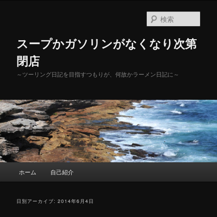
メ
サ
イ
ブ
検
ン
コ
索
コ
ン
スープかガソリンがなくなり次第
ン
テ
テ
ン
閉店
ン
ツ
～ツーリング日記を目指すつもりが、何故かラーメン日記に～
ツ
へ
へ
移
移
動
動
メ
ホーム
自己紹介
イ
ン
メ
日別アーカイブ:
2014年6月4日
ニ