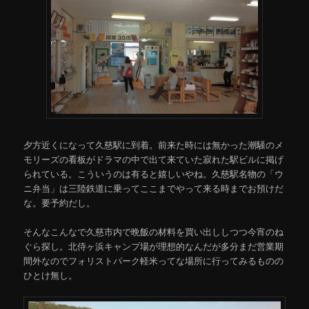
夕方近くになって久慈駅に到着。前来た時には無かった潮騒のメ
モリーズの看板がドラマの中で出て来ていた寂れた駅ビルに掲げ
られている。こういうのは有ると嬉しいやね。久慈駅名物の「ウ
ニ弁当」は三陸鉄道に乗ってここまでやって来る時までお預けだ
な。要予約だし。
そんなこんなで久慈市内で晩飯の材料を買い出ししつつ今宵のね
ぐら探し。北侍ヶ浜キャンプ場が理想的なんだが多分まだ営業期
間外なのでフォリストパーク軽米ってな場所に行ってみるものの
ひとけ無し。