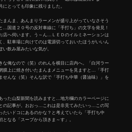
共にとっても印象に残りました。
たまんま、あんまりラーメンが盛り上がっていなさそう
と…国道２０号の反対車線に「手打ち」の文字を発見！
お店へ伺います。う～ん…ＬＥＤのイルミネーションは
く、駐車場に向けてのは電源切っておいたほうがいいん
ぽい飲み屋みたいな気が。
きな俺なので（笑）のれんを横目に店内へ。「白河ラー
網膜上に焼き付いたまんまメニューを見ますと…「手打
ませんな（笑）そんな訳で「手打ち中華（醤油味）」を
あった山梨新聞を読みますと…地方欄のカラーページに
との記事が。おおっ…これは是非見てみたいっ…この写
ったいドコにあるのかな？と考えていたら「手打ち中
初となる「スープから頂きま～す」。