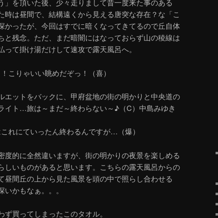
う」を頂いた後、少々走りまして昔一度来た事のある
た時は昼間で、結構遠くから見える唐突な存在？な「こ
深かったが、今回はすでに暗くなってきてるので丘自体
ちと残念。ただ、まだ暗闇にはなっておらず山の稜線は
払って掛け湯だけして速攻で露天風呂へ。
っ！こりゃいい眺めだぞっ！（喜）
ルエットをバックに、甲府盆地の街の明かりと中央道の
ライト…旅は～まだ～終わらない～♪（C）中島みゆき
はこれにていったん終わるんですが…（爆）
密度的に全然違いますが、街の明かりの夜景を楽しめる
らしいものがあると思います。こちらの露天風呂からの
て昼間丘の上から見た風景を頭の中で照らし合わせる
深いかもなぁ。。。
わず買ってしまったこのタオル。