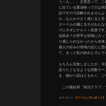
う～ん。。。正直言って、こ
に出ている醤油味ってのは何
話ですので誤解されませんよ
か…なんか小さく感じると言
ヌードルの麺と太さがおんな
マにネギにナルト＋若菜です
油具合？が苦手な領域に入っ
り感じられなかったから全体
個人の好みの領域の話だと思
て、きっと私の好みとズレて
もちろん完食しましたが、今
語りたくなるような回数ラー
ま、細かい話はともかく、ご
この後結局「快活クラブ」
カテゴリー:
【ツーリングレポート】