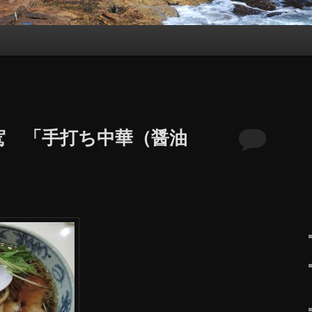
駕 「手打ち中華（醤油