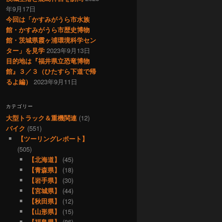
年9月17日
今回は「かすみがうら市水族
館・かすみがうら市歴史博物
館・茨城県霞ヶ浦環境科学セン
ター」を見学
2023年9月13日
目的地は『福井県立恐竜博物
館』３／３（ひたすら下道で帰
るよ編）
2023年9月11日
カテゴリー
大型トラック＆重機関連
(12)
バイク
(551)
【ツーリングレポート】
(505)
【北海道】
(45)
【青森県】
(18)
【岩手県】
(30)
【宮城県】
(44)
【秋田県】
(12)
【山形県】
(15)
【福島県】
(86)