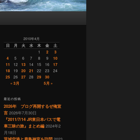
2010年4月
日
月
火
水
木
金
土
1
2
3
4
5
6
7
8
9
10
11
12
13
14
15
16
17
18
19
20
21
22
23
24
25
26
27
28
29
30
« 3月
5月 »
最近の投稿
2026年 ブログ再開するぜ俺宣
言
2026年7月30日
『2011/7/14 JR東日本パスで電
車三昧の旅』まとめ編
2024年2
月18日
茨城空港と鹿島神宮を訪問
2023