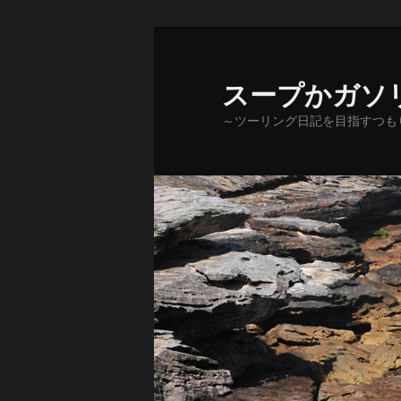
メ
サ
イ
ブ
ン
コ
スープかガソ
コ
ン
～ツーリング日記を目指すつも
ン
テ
テ
ン
ン
ツ
ツ
へ
へ
移
移
動
動