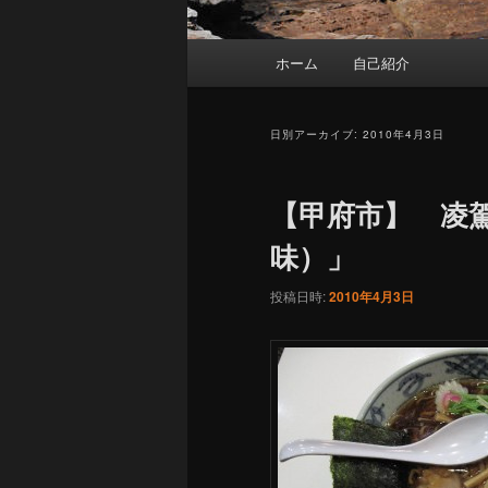
メ
ホーム
自己紹介
イ
ン
メ
日別アーカイブ:
2010年4月3日
ニ
ュ
【甲府市】 凌
ー
味）」
投稿日時:
2010年4月3日