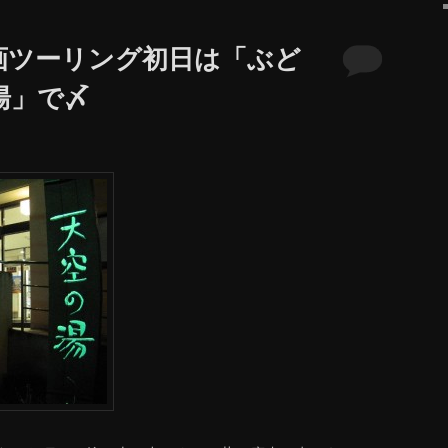
画ツーリング初日は「ぶど
湯」で〆