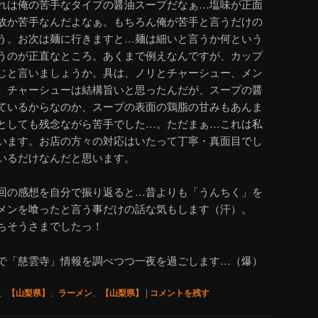
れは俺の苦手なタイプの醤油スープだなぁ…塩味が正面
故か苦手なんだよなぁ。もちろん俺が苦手と言うだけの
う。お次は麺に行きますと…麺は細いと言うか何という
うのが正直なところ。あくまで例えなんですが、カップ
じと言いましょうか。具は、ノリとチャーシュー、メン
。チャーシューは結構旨いと思ったんだが、スープの醤
ているからなのか、スープの表面の鶏脂の甘みもあんま
としても残念ながら苦手でした…。ただまぁ…これは私
います。お店の方々の対応はいたって丁寧・真面目でし
いるだけなんだと思います。
回の感想を自分で振り返ると…昔よりも「うんちく」を
メンを喰ったと言う事だけの話な気もします（汗）。
ちそうさまでしたっ！
で「慈雲寺」情報を調べつつ一夜を過ごします…（爆）
、
【山梨県】
、
ラーメン
、
【山梨県】
|
コメントを残す