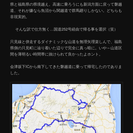
県と福島県の県境越え。高速に乗ろうにも新潟方面に戻って磐越
道、それが嫌なら魚沼から関越道で群馬廻りしかない。どちらも
非現実的。
そんな訳で仕方無く…国道252号経由で帰る事を選択（笑）
只見線と併走するダイナミックな山道を無理矢理楽しんで、福島
県側の只見町に辿り着いた辺りで完全に真っ暗に。いや～山道区
間を薄明るい時間帯に抜けられて良かったよホント。
会津坂下ICから南下してきた磐越道に乗って帰宅したのでありま
した。