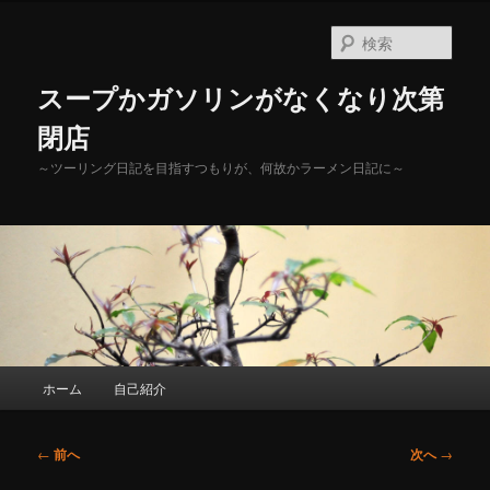
メ
イ
検
ン
索
コ
スープかガソリンがなくなり次第
ン
テ
閉店
ン
～ツーリング日記を目指すつもりが、何故かラーメン日記に～
ツ
へ
移
動
メ
ホーム
自己紹介
イ
ン
メ
投
←
前へ
次へ
→
ニ
稿