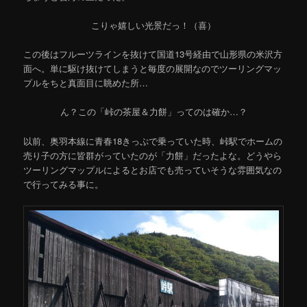
こりゃ嬉しい光景だっ！（喜）
この後はフルーツラインを抜けて国道13号経由で山形県の米沢方
面へ。単に駆け抜けてしまうと毎度の展開なのでツーリングマッ
プルをちと真面目に眺めた所…
ん？この「峠の茶屋＆力餅」ってのは確か…？
以前、奥羽本線に青春18きっぷで乗っていた時、峠駅でホームの
売り子の方に皆群がっていたのが「力餅」だったよな。どうやら
ツーリングマップルによるとお店でも売っていそうな雰囲気なの
で行ってみる事に。