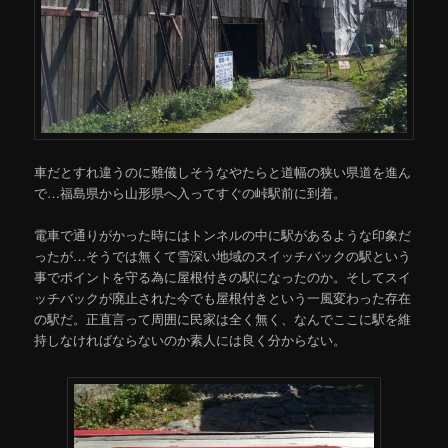
車だとすれ違うのに難儀しそうなやたらと道幅の狭い県道を進ん
で…福島県から山形県へ入ってすぐの峠駅前に到着。
電車で通りがかった時にはトンネルの中に駅があるような印象だ
ったが…そうでは無くて雪深い地域のスイッチバックの駅という
事でポイントを守る為に屋根付きの駅になったのか。そしてスイ
ッチバックが廃止された今でも屋根付きという一風変わった存在
の駅だ。正直言って周囲に民家は全く無く、なんでここに駅を維
持しなければならないのか素人には良く分からない。