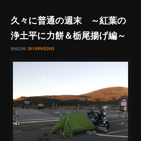
ュ
ナ
ー
ビ
ゲ
久々に普通の週末 ～紅葉の
ー
シ
浄土平に力餅＆栃尾揚げ編～
ョ
ン
投稿日時:
2013年9月29日