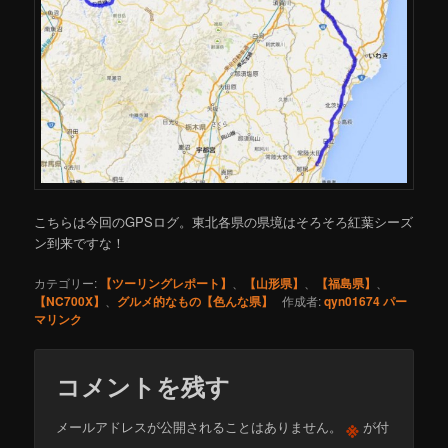
こちらは今回のGPSログ。東北各県の県境はそろそろ紅葉シーズ
ン到来ですな！
カテゴリー:
【ツーリングレポート】
、
【山形県】
、
【福島県】
、
【NC700X】
、
グルメ的なもの【色んな県】
作成者:
qyn01674
パー
マリンク
コメントを残す
※
メールアドレスが公開されることはありません。
が付