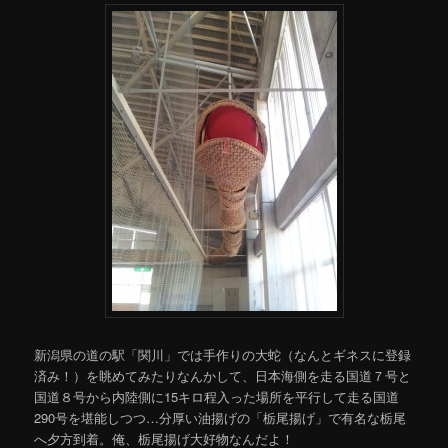
新潟県の道の駅「関川」では手作りの大蛇（なんとギネスに登録
済み！）を眺めてみたりなんかして、日本海側を走る国道７号と
国道８号から内陸側に15キロ程入った場所を平行して走る国道
290号を堪能しつつ…分厚い油揚げの「栃尾揚げ」で有名な栃尾
へ夕方到着。俺、栃尾揚げ大好物なんだよ！