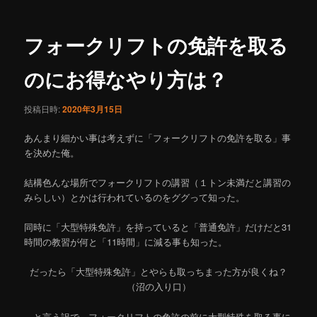
ュ
ナ
ー
ビ
ゲ
フォークリフトの免許を取る
ー
シ
のにお得なやり方は？
ョ
ン
投稿日時:
2020年3月15日
あんまり細かい事は考えずに「フォークリフトの免許を取る」事
を決めた俺。
結構色んな場所でフォークリフトの講習（１トン未満だと講習の
みらしい）とかは行われているのをググって知った。
同時に「大型特殊免許」を持っていると「普通免許」だけだと31
時間の教習が何と「11時間」に減る事も知った。
だったら「大型特殊免許」とやらも取っちまった方が良くね？
（沼の入り口）
…と言う訳で、フォークリフトの免許の前に大型特殊を取る事に