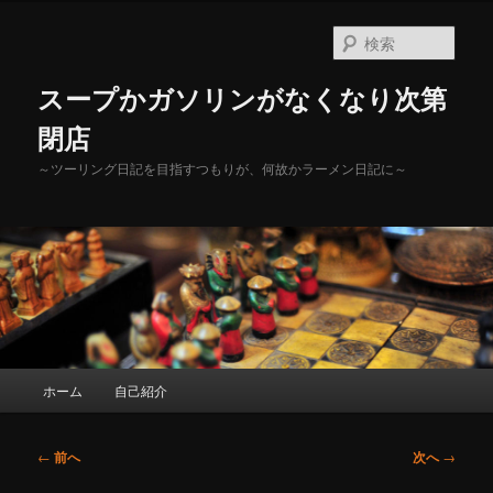
メ
イ
検
ン
索
コ
スープかガソリンがなくなり次第
ン
テ
閉店
ン
～ツーリング日記を目指すつもりが、何故かラーメン日記に～
ツ
へ
移
動
メ
ホーム
自己紹介
イ
ン
メ
投
←
前へ
次へ
→
ニ
稿